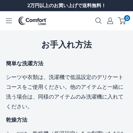
コ
2万円以上のお買い上げで送料無料！
ン
0
コ
テ
ン
ン
フ
お手入れ方法
ツ
ォ
に
ー
ス
簡単な洗濯方法
ト・
キ
シーツや衣類は、洗濯機で低温設定のデリケート
リ
ッ
コースをご使用ください。他のアイテムと一緒に
ネ
プ
洗う場合は、同様のアイテムのみ洗濯機に入れて
ン
す
ください。
る
乾燥方法